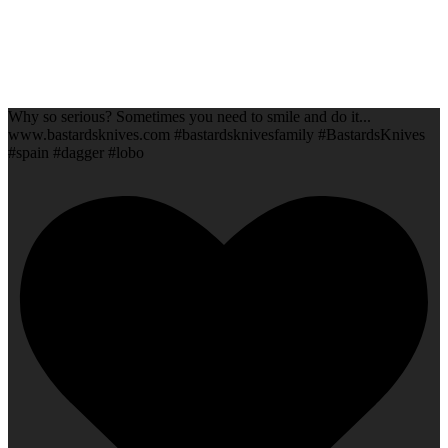
Why so serious? Sometimes you need to smile and do it...
www.bastardsknives.com #bastardsknivesfamily #BastardsKnives
#spain #dagger #lobo