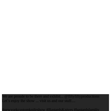
We are proude to be there and exhibit... @fiftyfiftyproductions
Let`s enjoy the show ... visit us and our stuff....
#newyorkcustomknifeshow #BastardsKnives #bastardsfamiliy