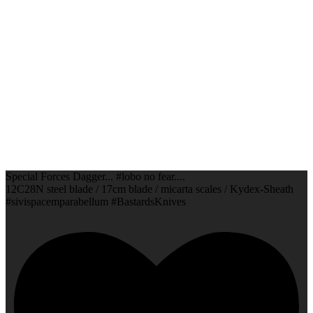
Special Forces Dagger... #lobo no fear....
12C28N steel blade / 17cm blade / micarta scales / Kydex-Sheath
#sivispacemparabellum #BastardsKnives