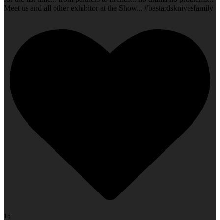
Meet us and all other exhibitor at the Show... #bastardsknivesfamily
15