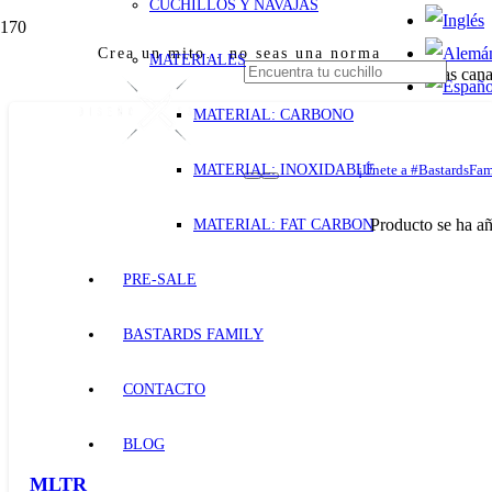
CUCHILLOS Y NAVAJAS
Crea un mito… no seas una norma
MATERIALES
Cuchillos y navajas cana
MATERIAL: CARBONO
MATERIAL: INOXIDABLE
¡Únete a #BastardsFam
Producto
se ha añ
MATERIAL: FAT CARBON
PRE-SALE
BASTARDS FAMILY
CONTACTO
BLOG
MLTR