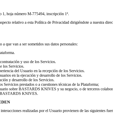
io 1, hoja número M-775494, inscripción 1ª.
pecto relativo a esta Política de Privacidad dirigiéndote a nuestra dire
to a que van a ser sometidos sus datos personales:
lataforma.
contratación y uso de los Servicios.
e los Servicios.
periencia del Usuario en la recepción de los Servicios.
uarios en la ejecución y desarrollo de los Servicios.
ución y desarrollo de los Servicios.
s Servicios prestados o a cuestiones técnicas de la Plataforma;
 Usuario sobre BASTARDS KNIVES y su negocio, o de terceros colabo
tan a BASTARDS KNIVES.
EDEN
racciones realizadas por el Usuario provienen de las siguientes fue