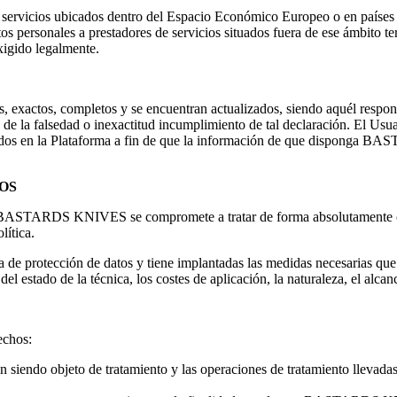
 de servicios ubicados dentro del Espacio Económico Europeo o en paíse
atos personales a prestadores de servicios situados fuera de ese ámbito te
xigido legalmente.
, exactos, completos y se encuentran actualizados, siendo aquél respons
 de la falsedad o inexactitud incumplimiento de tal declaración. El Us
idos en la Plataforma a fin de que la información de que disponga
BAS
OS
BASTARDS KNIVES
se compromete a tratar de forma absolutamente c
lítica.
de protección de datos y tiene implantadas las medidas necesarias que p
l estado de la técnica, los costes de aplicación, la naturaleza, el alcanc
echos:
n siendo objeto de tratamiento y las operaciones de tratamiento llevadas