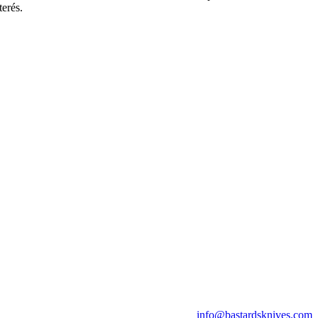
terés.
info@bastardsknives.com