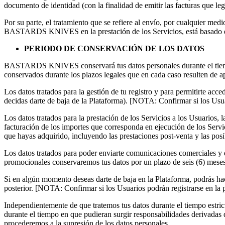
documento de identidad (con la finalidad de emitir las facturas que le
Por su parte, el tratamiento que se refiere al e
nvío, por cualquier med
BASTARDS KNIVES en la prestación de los Servicios,
está basado 
PERIODO DE CONSERVACIÓN DE LOS DATOS
BASTARDS KNIVES conservará tus datos personales durante el tiempo ne
conservados durante los plazos legales que en cada caso resulten de apl
Los datos tratados para la gestión de tu registro y para permitirte ac
decidas darte de baja de la Plataforma).
[NOTA: Confirmar si los Usuar
Los datos tratados para la prestación de los Servicios a los Usuarios, l
facturación de los importes que corresponda en ejecución de los Servici
que hayas adquirido, incluyendo las prestaciones post-venta y las posi
Los datos tratados para poder enviarte comunicaciones comerciales y de
promocionales conservaremos tus datos por un plazo de seis (6) meses 
Si en algún momento deseas darte de baja en la Plataforma, podrás h
posterior.
[NOTA: Confirmar si los Usuarios podrán registrarse en la 
Independientemente de que tratemos tus datos durante el tiempo estri
durante el tiempo en que pudieran surgir responsabilidades derivadas
procederemos a la supresión de los datos personales.