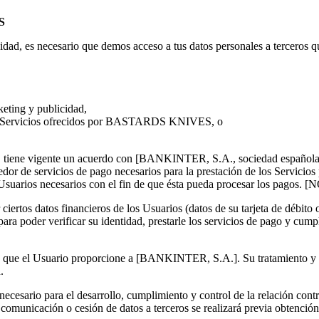
S
rivacidad, es necesario que demos acceso a tus datos personales a terc
keting y publicidad,
 los Servicios ofrecidos por BASTARDS KNIVES, o
ene vigente un acuerdo con [
BANKINTER, S.A., sociedad española co
or de servicios de pago necesarios para la prestación de los Ser
 Usuarios necesarios con el fin de que ésta pueda procesar los pagos.
[N
ar ciertos datos financieros de los Usuarios (datos de su tarjeta de débi
para poder verificar su identidad, prestarle los servicios de pago y cump
que el Usuario proporcione a [
BANKINTER, S.A.
]. Su tratamiento y
n.
o para el desarrollo, cumplimiento y control de la relación contract
comunicación o cesión de datos a terceros se realizará previa obtención 