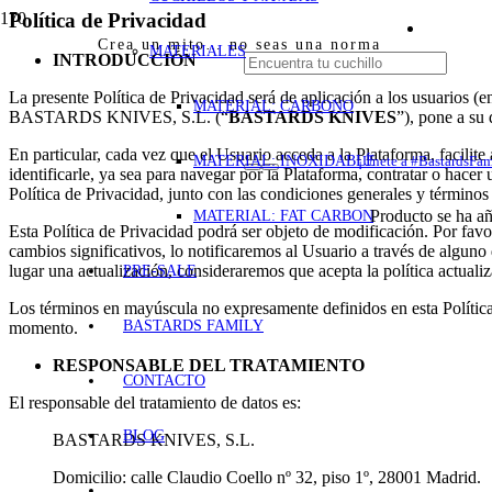
Política de Privacidad
Crea un mito… no seas una norma
MATERIALES
INTRODUCCIÓN
La presente Política de Privacidad será de aplicación a los usuarios (en
MATERIAL: CARBONO
BASTARDS KNIVES, S.L. (“
BASTARDS KNIVES
”), pone a su
En particular, cada vez que el Usuario acceda a la Plataforma, facil
MATERIAL: INOXIDABLE
¡Únete a #BastardsFam
identificarle, ya sea para navegar por la Plataforma, contratar o ha
Política de Privacidad, junto con las condiciones generales y término
Producto
se ha añ
MATERIAL: FAT CARBON
Esta Política de Privacidad podrá ser objeto de modificación. Por favo
cambios significativos, lo notificaremos al Usuario a través de alguno 
lugar una actualización, consideraremos que acepta la política actuali
PRE-SALE
Los términos en mayúscula no expresamente definidos en esta Política d
BASTARDS FAMILY
momento.
RESPONSABLE DEL TRATAMIENTO
CONTACTO
El responsable del tratamiento de datos es:
BLOG
BASTARDS KNIVES, S.L.
Domicilio: calle Claudio Coello nº 32, piso 1º, 28001 Madrid.