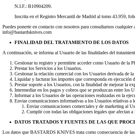
N.I.F.: B10904209.
Inscrita en el Registro Mercantil de Madrid al tomo 43.959, fol
Puedes ponerte en contacto con nosotros para consultarnos cualquier as
info@bastardsknives.com
FINALIDAD DEL TRATAMIENTO DE LOS DATOS
A continuación, se informa al Usuario de las finalidades del tratamien
Gestionar tu registro y permitirte acceder como Usuario de la P
Prestar los Servicios a los Usuarios.
Gestionar la relación comercial con los Usuarios derivada de la 
Liquidar y facturar los importes que corresponda en ejecución d
Prestar soporte a los Usuarios, con la finalidad de mejorar la ex
Intermediar en los pagos y cobros que se produzcan entre los Us
Informar a los Usuarios de las operaciones realizadas en la ejec
Enviar comunicaciones informativas a los Usuarios relativas a lo
Enviar comunicaciones comerciales y de marketing al
Cumplir con todas las obligaciones legales que afec
DATOS TRATADOS Y FUENTES DE LAS QUE PROC
Los datos que BASTARDS KNIVES trata como consecuencia de las inte