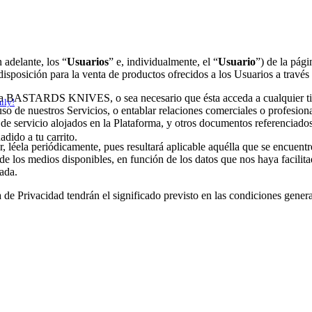
 adelante, los “
Usuarios
” e, individualmente, el “
Usuario
”) de la pági
 disposición para la venta de productos ofrecidos a los Usuarios a travé
ite a BASTARDS KNIVES, o sea necesario que ésta acceda a cualquier tip
ily!
cer uso de nuestros Servicios, o entablar relaciones comerciales o prof
s de servicio alojados en la Plataforma, y otros documentos referenciad
adido a tu carrito.
r, léela periódicamente, pues resultará aplicable aquélla que se encuent
de los medios disponibles, en función de los datos que nos haya facilita
zada.
e Privacidad tendrán el significado previsto en las condiciones general