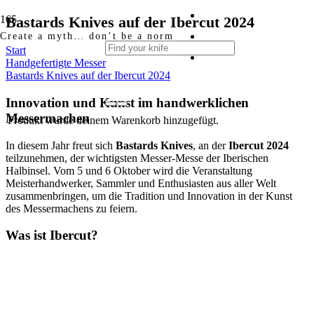
Bastards Knives auf der Ibercut 2024
Create a myth… don’t be a norm
Start
Handgefertigte Messer
Bastards Knives auf der Ibercut 2024
Innovation und Kunst im handwerklichen
Messermachen
Produkt
wurde deinem Warenkorb hinzugefügt.
In diesem Jahr freut sich
Bastards Knives
, an der
Ibercut 2024
teilzunehmen, der wichtigsten Messer-Messe der Iberischen
Halbinsel. Vom 5 und 6 Oktober wird die Veranstaltung
Meisterhandwerker, Sammler und Enthusiasten aus aller Welt
zusammenbringen, um die Tradition und Innovation in der Kunst
des Messermachens zu feiern.
Was ist Ibercut?