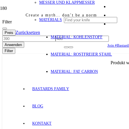
MESSER UND KLAPPMESSER
Create a myth… don’t be a norm
MATERIALS
Filter
Zurücksetzen
Preis
MATERIAL: KOHLENSTOFF
Anwenden
Join #Bastard
Filter
MATERIAL: ROSTFREIER STAHL
Produkt
w
MATERIAL: FAT CARBON
BASTARDS FAMILY
BLOG
KONTAKT