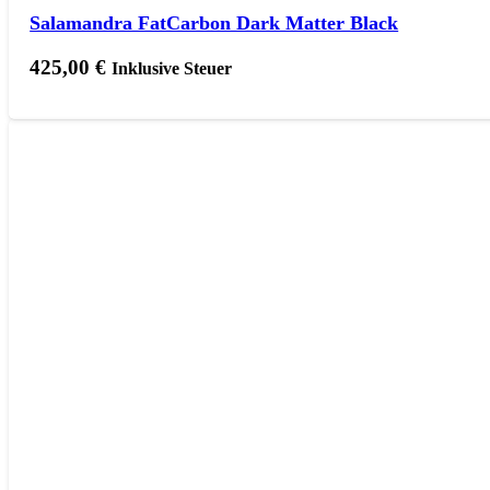
Salamandra FatCarbon Dark Matter Black
425,00
€
Inklusive Steuer