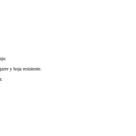
aja:
arre y hoja resistente.
r.