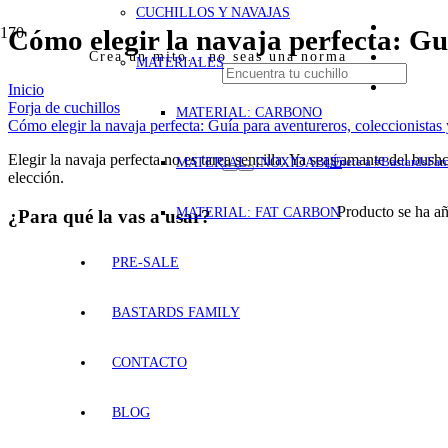
CUCHILLOS Y NAVAJAS
Cómo elegir la navaja perfecta: Guí
Crea un mito… no seas una norma
MATERIALES
Inicio
Forja de cuchillos
MATERIAL: CARBONO
Cómo elegir la navaja perfecta: Guía para aventureros, coleccionistas 
Elegir la navaja perfecta no es tarea sencilla. Ya seas amante del bush
MATERIAL: INOXIDABLE
¡Únete a #BastardsFam
elección.
Producto
se ha añ
MATERIAL: FAT CARBON
¿Para qué la vas a usar?
PRE-SALE
BASTARDS FAMILY
CONTACTO
BLOG