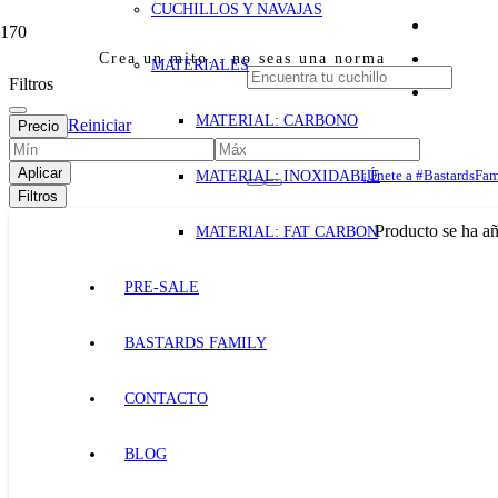
CUCHILLOS Y NAVAJAS
Crea un mito… no seas una norma
MATERIALES
Filtros
MATERIAL: CARBONO
Reiniciar
Precio
Aplicar
MATERIAL: INOXIDABLE
¡Únete a #BastardsFam
Filtros
Producto
se ha añ
MATERIAL: FAT CARBON
PRE-SALE
BASTARDS FAMILY
CONTACTO
BLOG