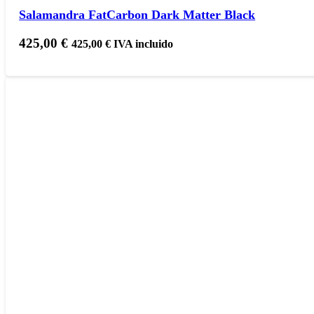
Salamandra FatCarbon Dark Matter Black
425,00
€
425,00
€
IVA incluido