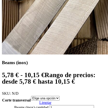
Beams (inox)
5,78
€
-
10,15
€
Rango de precios:
desde 5,78 € hasta 10,15 €
SKU:
N/D
Corte transversal
Limpiar
Beams (inox) cantidad