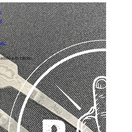
ily!
adido a tu carrito.