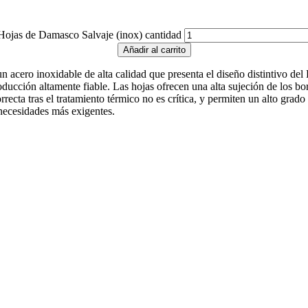
Hojas de Damasco Salvaje (inox) cantidad
Añadir al carrito
acero inoxidable de alta calidad que presenta el diseño distintivo del
cción altamente fiable. Las hojas ofrecen una alta sujeción de los bord
rrecta tras el tratamiento térmico no es crítica, y permiten un alto gr
necesidades más exigentes.