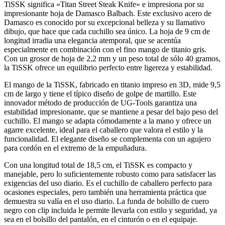
TiSSK significa «Titan Street Steak Knife» e impresiona por su
impresionante hoja de Damasco Balbach. Este exclusivo acero de
Damasco es conocido por su excepcional belleza y su llamativo
dibujo, que hace que cada cuchillo sea único. La hoja de 9 cm de
longitud irradia una elegancia atemporal, que se acentúa
especialmente en combinación con el fino mango de titanio gris.
Con un grosor de hoja de 2,2 mm y un peso total de sólo 40 gramos,
la TiSSK ofrece un equilibrio perfecto entre ligereza y estabilidad.
El mango de la TiSSK, fabricado en titanio impreso en 3D, mide 9,5
cm de largo y tiene el típico diseño de golpe de martillo. Este
innovador método de producción de UG-Tools garantiza una
estabilidad impresionante, que se mantiene a pesar del bajo peso del
cuchillo. El mango se adapta cómodamente a la mano y ofrece un
agarre excelente, ideal para el caballero que valora el estilo y la
funcionalidad. El elegante diseño se complementa con un agujero
para cordón en el extremo de la empuñadura.
Con una longitud total de 18,5 cm, el TiSSK es compacto y
manejable, pero lo suficientemente robusto como para satisfacer las
exigencias del uso diario. Es el cuchillo de caballero perfecto para
ocasiones especiales, pero también una herramienta práctica que
demuestra su valía en el uso diario. La funda de bolsillo de cuero
negro con clip incluida le permite llevarla con estilo y seguridad, ya
sea en el bolsillo del pantalón, en el cinturón o en el equipaje.