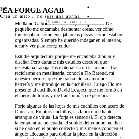
LA FORGE AGAB
Crea un mito… no seas una norma
Me llamo Gabriel Berthélémy y nací en 1990. De
pequeño me encantaba desmontar cosas, ver cómo
funcionaban, cómo encajaban las piezas, cómo estaban
organizadas. Siempre he querido indagar en el interior,
tocar y ver para comprender.
Estudié arquitectura porque me encantaba dibujar y
diseñar. Pero durante mis estudios descubrí que
necesitaba trabajar los materiales con las manos. Tras
reciclarme en metalistería, conocí a Flo Baroud, mi
maestro herrero, que me transmitió su amor por la
herrería y me introdujo en la cuchillería. Luego Flo me
presentó al cuchillero David Lespect, que me formó en
el cierre de forros y me transmitió su experiencia.
Forjo algunas de las hojas de mis cuchillos con acero de
Damasco. En otros cuchillos, las fabrico mediante
arranque de viruta. La forja es sensorial. El ojo detecta
la temperatura adecuada, el sonido del yunque me dice
si he dado en el punto correcto y mis manos conocen el
ángulo adecuado para doblar la pieza en la dirección